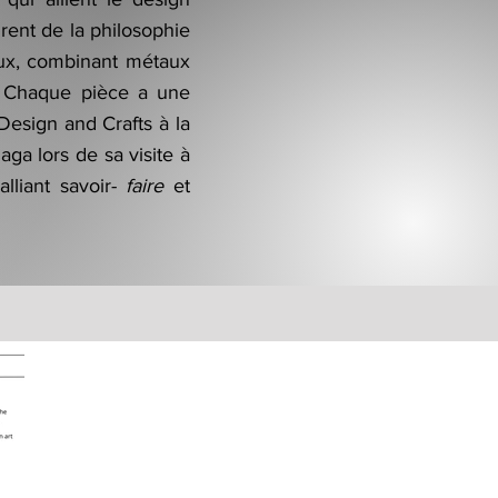
rent de la philosophie
aux, combinant métaux
s. Chaque pièce a une
Design and Crafts à la
ga lors de sa visite à
alliant savoir-
faire
et