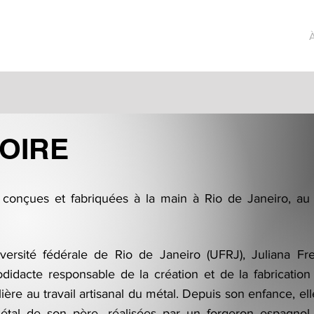
SUR MESURE
ARCHIVE
OIRE
conçues et fabriquées à la main à Rio de Janeiro, au 
versité fédérale de Rio de Janeiro (UFRJ), Juliana Frei
didacte responsable de la création et de la fabrication
ière au travail artisanal du métal. Depuis son enfance, ell
étal de son père, réalisées par un forgeron espagnol, 