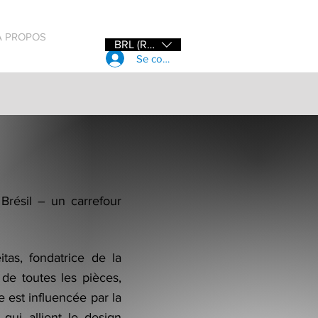
À PROPOS
BRL (R$)
Se connecter
Brésil – un carrefour
tas, fondatrice de la
 de toutes les pièces,
e est influencée par la
qui allient le design