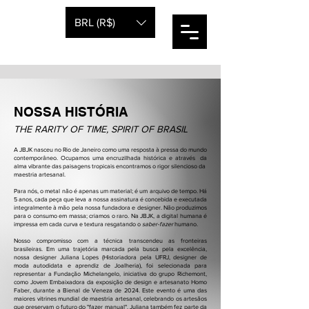
JBJK
BRL (R$)
NOSSA HISTÓRIA
THE RARITY OF TIME, SPIRIT OF BRASIL​
A JBJK nasceu no Rio de Janeiro como uma resposta à pressa do mundo
contemporâneo. Ocupamos uma encruzilhada histórica e através da
alma vibrante das paisagens tropicais encontramos o rigor silencioso da
maestria artesanal.
Para nós, o metal não é apenas um material; é um arquivo de tempo. Há
5 anos, cada peça que leva a nossa assinatura é concebida e executada
integralmente à mão pela nossa fundadora e designer. Não produzimos
para o consumo em massa; criamos o raro. Na JBJK, a digital humana é
impressa em cada curva e textura resgatando o
saber-fazer
humano.
Nosso compromisso com a técnica transcendeu as fronteiras
brasileiras.
Em uma trajetória marcada pela busca pela excelência,
nossa designer Juliana Lopes (Historiadora pela UFRJ, designer de
moda autodidata e aprendiz de Joalheria), foi selecionada para
representar a Fundação Michelangelo, iniciativa do grupo Richemont,
como Jovem Embaixadora da exposição de design e artesanato Homo
Faber, durante a Bienal de Veneza de 2024. Este evento é uma das
maiores vitrines mundial de maestria artesanal, celebrando os artesãos
que preservam o futuro do "fazer manual". Juliana também fez parte da