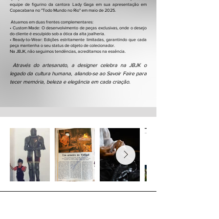
equipe de figurino da cantora Lady Gaga em sua apresentação em
Copacabana no "Todo Mundo no Rio" em maio de 2025.
Atuamos em duas frentes complementares:
• Custom Made: O desenvolvimento de peças exclusivas, onde o desejo
do cliente é esculpido sob a ótica da alta joalheria.
• Ready-to-Wear: Edições estritamente limitadas, garantindo que cada
peça mantenha o seu status de objeto de colecionador.
Na JBJK, não seguimos tendências, acreditamos na essência.
Através do artesanato, a designer celebra na JBJK o
legado da cultura humana, aliando-se ao Savoir Faire para
tecer memória, beleza e elegância em cada criação.