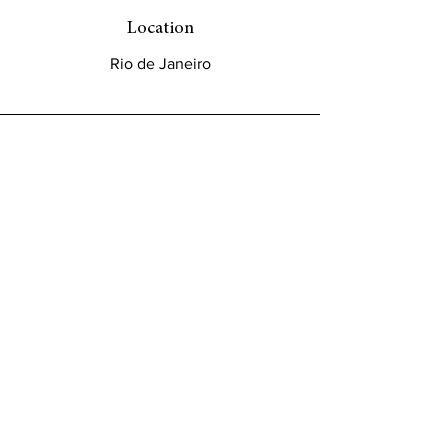
Location
Rio de Janeiro
Email
info@jbjk-couture.com
Connect