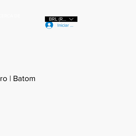
CERCA DE
BRL (R$)
Iniciar sesión
ro | Batom