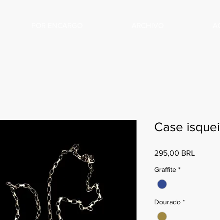
POR ENCARGO
ARCHIVO
A
Case isquei
Precio
295,00 BRL
Graffite
*
Dourado
*