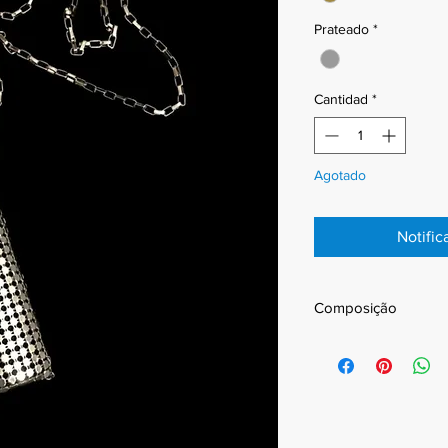
Prateado
*
Cantidad
*
Agotado
Notific
Composição
Alumínio
Aço